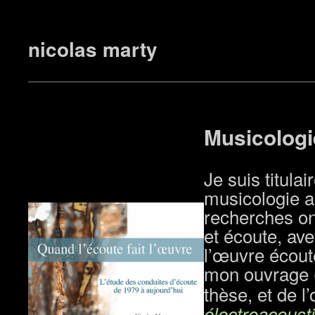
nicolas marty
Musicologi
Je suis titula
musicologie a
recherches ont
et écoute, ave
l’œuvre écouté
mon ouvrage
thèse, et de l’
électroacoust