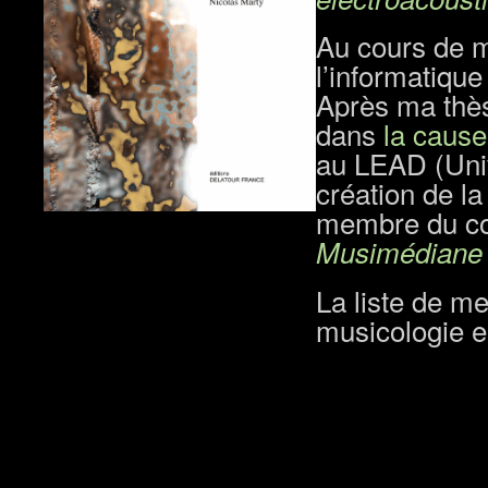
Au cours de ma
l’informatiqu
Après ma thès
dans
la cause
au LEAD (Univ
création de l
membre du com
Musimédiane
La liste de me
musicologie e